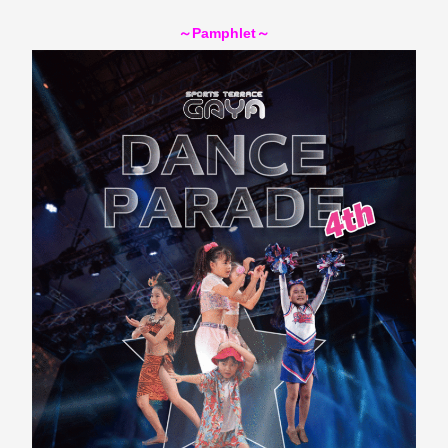
～Pamphlet～