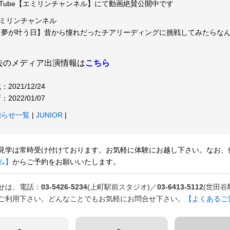
uTube【エミリンチャンネル】にて動画絶賛公開中です
エミリンチャンネル
【夢が叶う日】昔から憧れだったチアリーディングに挑戦してみたらな
去のメディア出演情報は
こちら
：2021/12/24
：2022/01/07
知らせ一覧
|
JUNIOR
|
見学は常時受け付けております。お気軽に体験にお越し下さい。なお、
ム】
からご予約をお願いいたします。
せは、電話：
03-5426-5234
(上町駅前スタジオ)／
03-6413-5112
(世田谷
ご利用下さい。どんなことでもお気軽にお問合せ下さい。
【よくあるご