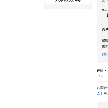
Yo
⭐️
→
過
掲載
更新
お
体験・
フォー
お問合
ム】
を